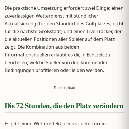
Die praktische Umsetzung erfordert zwei Dinge: einen
zuverlässigen Wetterdienst mit stündlicher
Aktualisierung (für den Standort des Golfplatzes, nicht
für die nächste Großstadt) und einen Live-Tracker, der
die aktuellen Positionen aller Spieler auf dem Platz
zeigt. Die Kombination aus beiden
Informationsquellen erlaubt es dir, in Echtzeit zu
beurteilen, welche Spieler von den kommenden
Bedingungen profitieren oder leiden werden.
Failed to load
Die 72 Stunden, die den Platz verändern
Es gibt einen Wettereffekt, der vor dem Turnier