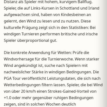
Distanz als Spieler mit hohem, kurvigem Ballflug.
Spieler, die auf Links-Kursen in Schottland und Irland
aufgewachsen sind, haben von Kindesbeinen an
gelernt, den Wind zu lesen und zu nutzen. Diese
kulturelle Prägung zeigt sich in den Statistiken: Bei
windigen Turnieren performen britische und irische
Spieler überproportional gut.
Die konkrete Anwendung für Wetten: Prüfe die
Windvorhersage für die Turnierwoche. Wenn starker
Wind angekündigt ist, suche nach Spielern mit
nachweislicher Stärke in windigen Bedingungen. Die
PGA Tour veröffentlicht Leistungsdaten, die sich nach
Wetterbedingungen filtern lassen. Spieler, die bei Wind
von über 20 km/h einen Strokes-Gained-Vorteil von
+1.0 oder mehr gegenüber ruhigen Bedingungen
zeigen, sind in solchen Wochen deutlich