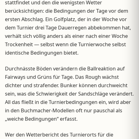
stattfindet und den die wenigsten Wetter
berücksichtigen: die Bedingungen der Tage vor dem
ersten Abschlag. Ein Golfplatz, der in der Woche vor
dem Turnier drei Tage Dauerregen abbekommen hat,
verhält sich völlig anders als einer nach einer Woche
Trockenheit — selbst wenn die Turnierwoche selbst
identische Bedingungen bietet.
Durchnässte Böden verändern die Ballreaktion auf
Fairways und Grüns für Tage. Das Rough wächst
dichter und strafender. Bunker können durchweicht
sein, was die Schwierigkeit der Sandschläge verändert.
All das fließt in die Turnierbedingungen ein, wird aber
in den Buchmacher-Modellen oft nur pauschal als
„weiche Bedingungen“ erfasst.
Wer den Wetterbericht des Turnierorts für die