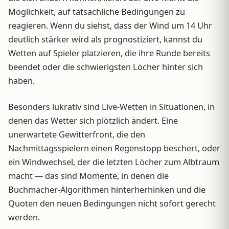
Möglichkeit, auf tatsächliche Bedingungen zu
reagieren. Wenn du siehst, dass der Wind um 14 Uhr
deutlich stärker wird als prognostiziert, kannst du
Wetten auf Spieler platzieren, die ihre Runde bereits
beendet oder die schwierigsten Löcher hinter sich
haben.
Besonders lukrativ sind Live-Wetten in Situationen, in
denen das Wetter sich plötzlich ändert. Eine
unerwartete Gewitterfront, die den
Nachmittagsspielern einen Regenstopp beschert, oder
ein Windwechsel, der die letzten Löcher zum Albtraum
macht — das sind Momente, in denen die
Buchmacher-Algorithmen hinterherhinken und die
Quoten den neuen Bedingungen nicht sofort gerecht
werden.