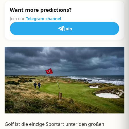
Want more predictions?
Join our
Telegram channel
Join
Golf ist die einzige Sportart unter den großen