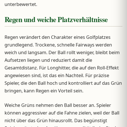
unterbewertet.
Regen und weiche Platzverhältnisse
Regen verändert den Charakter eines Golfplatzes
grundlegend. Trockene, schnelle Fairways werden
weich und langsam. Der Ball rollt weniger, bleibt beim
Aufsetzen liegen und reduziert damit die
Gesamtdistanz. Für Longhitter, die auf den Roll-Effekt
angewiesen sind, ist das ein Nachteil. Für präzise
Spieler, die den Ball hoch und kontrolliert auf das Grün
bringen, kann Regen ein Vorteil sein.
Weiche Grüns nehmen den Ball besser an. Spieler
können aggressiver auf die Fahne zielen, weil der Ball
nicht über das Grün hinausrollt. Das begünstigt