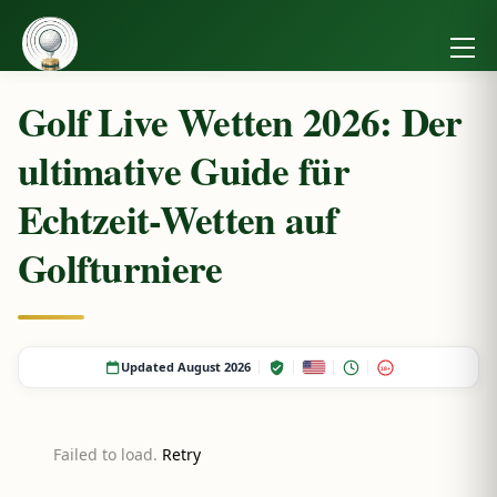
Golf Live Wetten 2026: Der
ultimative Guide für
Echtzeit-Wetten auf
Golfturniere
Updated August 2026
18+
Failed to load.
Retry