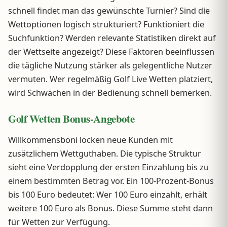
schnell findet man das gewünschte Turnier? Sind die
Wettoptionen logisch strukturiert? Funktioniert die
Suchfunktion? Werden relevante Statistiken direkt auf
der Wettseite angezeigt? Diese Faktoren beeinflussen
die tägliche Nutzung stärker als gelegentliche Nutzer
vermuten. Wer regelmäßig Golf Live Wetten platziert,
wird Schwächen in der Bedienung schnell bemerken.
Golf Wetten Bonus-Angebote
Willkommensboni locken neue Kunden mit
zusätzlichem Wettguthaben. Die typische Struktur
sieht eine Verdopplung der ersten Einzahlung bis zu
einem bestimmten Betrag vor. Ein 100-Prozent-Bonus
bis 100 Euro bedeutet: Wer 100 Euro einzahlt, erhält
weitere 100 Euro als Bonus. Diese Summe steht dann
für Wetten zur Verfügung.