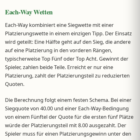
Each-Way Wetten
Each-Way kombiniert eine Siegwette mit einer
Platzierungswette in einem einzigen Tipp. Der Einsatz
wird geteilt: Eine Hälfte geht auf den Sieg, die andere
auf eine Platzierung in den vorderen Rängen,
typischerweise Top Fünf oder Top Acht. Gewinnt der
Spieler, zahlen beide Teile. Erreicht er nur eine
Platzierung, zahlt der Platzierungsteil zu reduzierten
Quoten.
Die Berechnung folgt einem festen Schema. Bei einer
Siegquote von 40.00 und einer Each-Way-Bedingung
von einem Fünftel der Quote für die ersten fünf Plätze
würde der Platzierungsteil mit 8.00 ausgezahlt. Der
Spieler muss für einen Platzierungsgewinn unter den