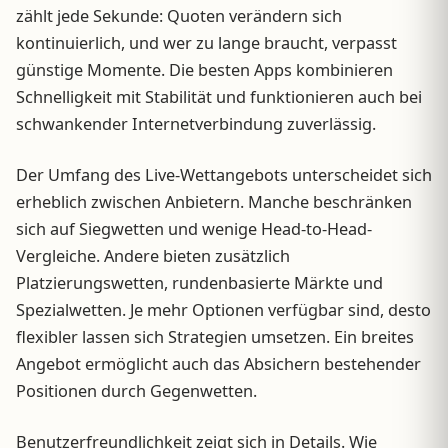
zählt jede Sekunde: Quoten verändern sich
kontinuierlich, und wer zu lange braucht, verpasst
günstige Momente. Die besten Apps kombinieren
Schnelligkeit mit Stabilität und funktionieren auch bei
schwankender Internetverbindung zuverlässig.
Der Umfang des Live-Wettangebots unterscheidet sich
erheblich zwischen Anbietern. Manche beschränken
sich auf Siegwetten und wenige Head-to-Head-
Vergleiche. Andere bieten zusätzlich
Platzierungswetten, rundenbasierte Märkte und
Spezialwetten. Je mehr Optionen verfügbar sind, desto
flexibler lassen sich Strategien umsetzen. Ein breites
Angebot ermöglicht auch das Absichern bestehender
Positionen durch Gegenwetten.
Benutzerfreundlichkeit zeigt sich in Details. Wie