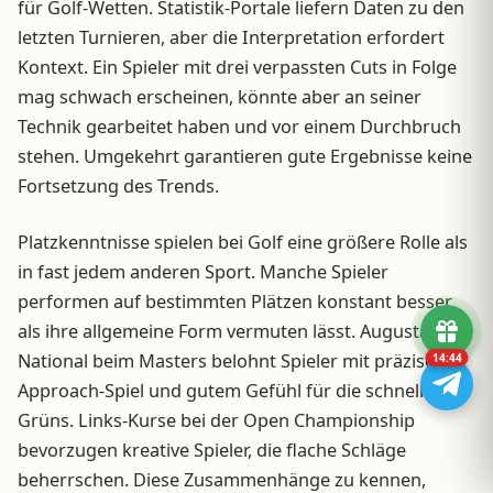
für Golf-Wetten. Statistik-Portale liefern Daten zu den
letzten Turnieren, aber die Interpretation erfordert
Kontext. Ein Spieler mit drei verpassten Cuts in Folge
mag schwach erscheinen, könnte aber an seiner
Technik gearbeitet haben und vor einem Durchbruch
stehen. Umgekehrt garantieren gute Ergebnisse keine
Fortsetzung des Trends.
Platzkenntnisse spielen bei Golf eine größere Rolle als
in fast jedem anderen Sport. Manche Spieler
performen auf bestimmten Plätzen konstant besser
als ihre allgemeine Form vermuten lässt. Augusta
National beim Masters belohnt Spieler mit präzisem
14:43
Approach-Spiel und gutem Gefühl für die schnellen
Grüns. Links-Kurse bei der Open Championship
bevorzugen kreative Spieler, die flache Schläge
beherrschen. Diese Zusammenhänge zu kennen,