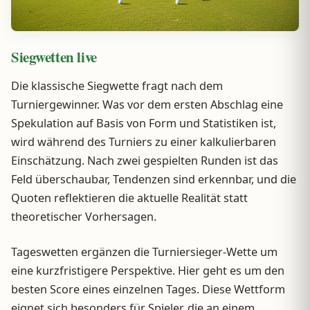
Siegwetten live
Die klassische Siegwette fragt nach dem
Turniergewinner. Was vor dem ersten Abschlag eine
Spekulation auf Basis von Form und Statistiken ist,
wird während des Turniers zu einer kalkulierbaren
Einschätzung. Nach zwei gespielten Runden ist das
Feld überschaubar, Tendenzen sind erkennbar, und die
Quoten reflektieren die aktuelle Realität statt
theoretischer Vorhersagen.
Tageswetten ergänzen die Turniersieger-Wette um
eine kurzfristigere Perspektive. Hier geht es um den
besten Score eines einzelnen Tages. Diese Wettform
eignet sich besonders für Spieler, die an einem