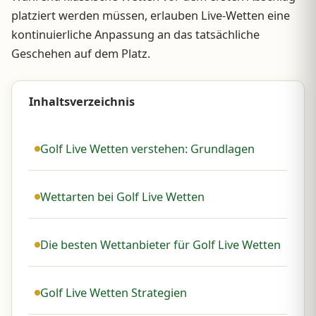
platziert werden müssen, erlauben Live-Wetten eine
kontinuierliche Anpassung an das tatsächliche
Geschehen auf dem Platz.
Inhaltsverzeichnis
Golf Live Wetten verstehen: Grundlagen
Wettarten bei Golf Live Wetten
Die besten Wettanbieter für Golf Live Wetten
Golf Live Wetten Strategien