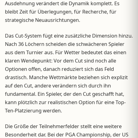
Ausdehnung verändert die Dynamik komplett. Es
bleibt Zeit für Überlegungen, für Recherche, für
strategische Neuausrichtungen.
Das Cut-System fügt eine zusätzliche Dimension hinzu.
Nach 36 Löchern scheiden die schwächeren Spieler
aus dem Turnier aus. Für Wetter bedeutet das einen
klaren Wendepunkt: Vor dem Cut sind noch alle
Optionen offen, danach reduziert sich das Feld
drastisch. Manche Wettmärkte beziehen sich explizit
auf den Cut, andere verändern sich durch ihn
fundamental. Ein Spieler, der den Cut geschafft hat,
kann plötzlich zur realistischen Option für eine Top-
Ten-Platzierung werden.
Die Größe der Teilnehmerfelder stellt eine weitere
Besonderheit dar. Bei der PGA Championship, der US