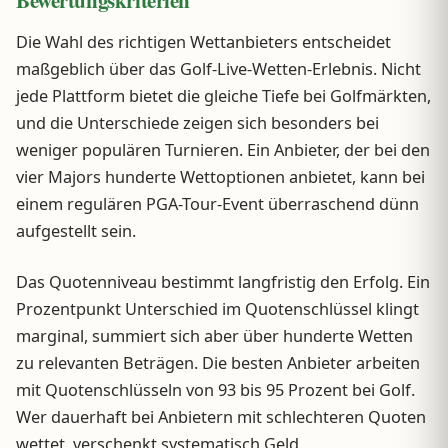
Bewertungskriterien
Die Wahl des richtigen Wettanbieters entscheidet
maßgeblich über das Golf-Live-Wetten-Erlebnis. Nicht
jede Plattform bietet die gleiche Tiefe bei Golfmärkten,
und die Unterschiede zeigen sich besonders bei
weniger populären Turnieren. Ein Anbieter, der bei den
vier Majors hunderte Wettoptionen anbietet, kann bei
einem regulären PGA-Tour-Event überraschend dünn
aufgestellt sein.
Das Quotenniveau bestimmt langfristig den Erfolg. Ein
Prozentpunkt Unterschied im Quotenschlüssel klingt
marginal, summiert sich aber über hunderte Wetten
zu relevanten Beträgen. Die besten Anbieter arbeiten
mit Quotenschlüsseln von 93 bis 95 Prozent bei Golf.
Wer dauerhaft bei Anbietern mit schlechteren Quoten
wettet, verschenkt systematisch Geld.