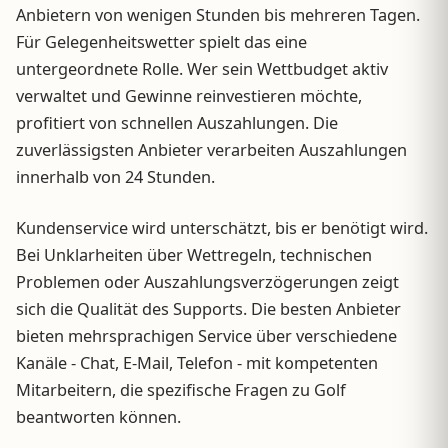
Anbietern von wenigen Stunden bis mehreren Tagen.
Für Gelegenheitswetter spielt das eine
untergeordnete Rolle. Wer sein Wettbudget aktiv
verwaltet und Gewinne reinvestieren möchte,
profitiert von schnellen Auszahlungen. Die
zuverlässigsten Anbieter verarbeiten Auszahlungen
innerhalb von 24 Stunden.
Kundenservice wird unterschätzt, bis er benötigt wird.
Bei Unklarheiten über Wettregeln, technischen
Problemen oder Auszahlungsverzögerungen zeigt
sich die Qualität des Supports. Die besten Anbieter
bieten mehrsprachigen Service über verschiedene
Kanäle - Chat, E-Mail, Telefon - mit kompetenten
Mitarbeitern, die spezifische Fragen zu Golf
beantworten können.